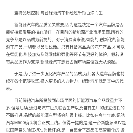
坚持品质控制 每台绿驰汽车都经过千锤百炼而生
新能源汽车的品质至关重要,因为这是决定一个汽车品牌是否
能够持续发展的核心所在。在目前的新能源产业市场里面,所有的
竞争都是以品质为前提的。对于消费者来说,智能的,创新化的新能
源车产品,一切都以品质说话。只有具备高品质的汽车产品,才可以
在智能化,科技加持及驾乘体验强化等环节有更好的体验。假若没
有高品质作为支撑,新能源汽车想要占据市场席位就无从谈起。
于是,为了进一步强化汽车产品的品质,为此各大造车品牌也持
续在各个范畴攻坚,投入更多的人力物力。绿驰汽车就是其中的代
表。
目前绿驰汽车所投放到市场里面的新能源汽车产品数量并不
多,但是后续,通过与汽车巨头联合生产以及自有工厂的建立进程的
不断推进,品牌的新能源车型将会陆续上线。比如在今年年底,绿驰
汽车M500确认将会正式上线。值得一提的是,这一台新能源SUV是
以国际巨头验证标准为标杆的,是一台集合了高品质高智能化的,紧