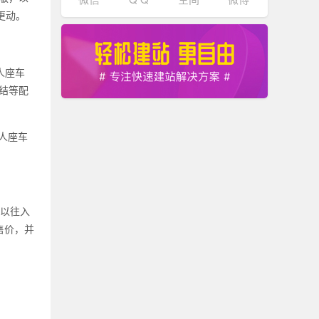
更动。
 人座车
连结等配
 人座车
较以往入
车售价，并