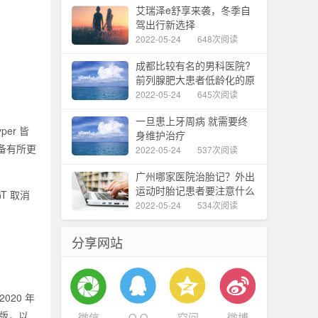
艾瑞泽e舒享来袭，冬季自
驾出行新选择
2022-05-24
648次阅读
成都比较有名的男科医院?
前列腺肥大患者低龄化的原
因
2022-05-24
645次阅读
一旦患上牙周病 就需要终
per 皆
身维护治疗
格配备有所更
2022-05-24
537次阅读
广州哪家医院治胎记？外出
运动时胎记患者要注意什么
T 取消
2022-05-24
534次阅读
分享网站
020 年
幕版，以
微信
Q Q
空间
微博